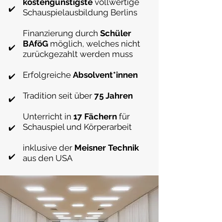
kostengünstigs
te
vollwertige
​✔️
Schauspielausbildung Berlins
Finanzierung durch
Schüler
BAföG
möglich, welches nicht
​✔️
zurückgezahlt werden muss
Erfolgreiche
Absolvent*innen
​✔️
Tradition seit über
75 Jahren
​✔️
Unterricht in
17 Fächern
für
Schauspiel und Körperarbeit
​✔️
inklusive der
Meisner Technik
​✔️
aus den USA