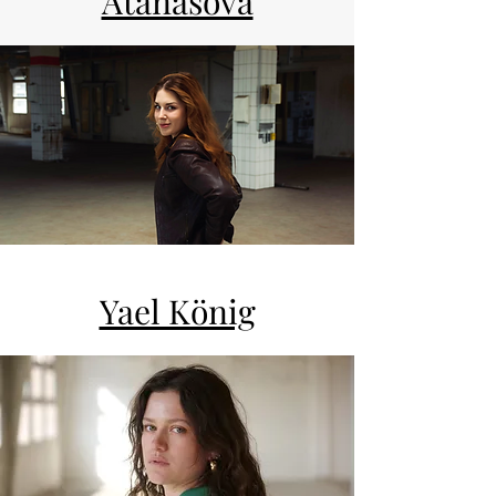
Atanasova
Yael König