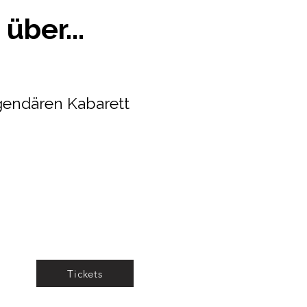
über...
endären Kabarett
Tickets