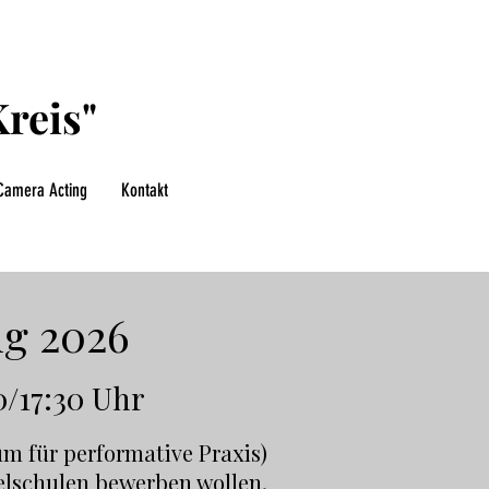
reis"
Camera Acting
Kontakt
g 2026
0/17:30 Uhr
m für performative Praxis)
elschulen bewerben wollen.