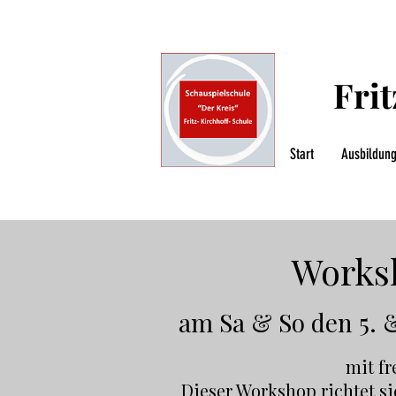
Fri
Start
Ausbildun
Works
am Sa & So den 5. &
mit fr
Dieser Workshop richtet s