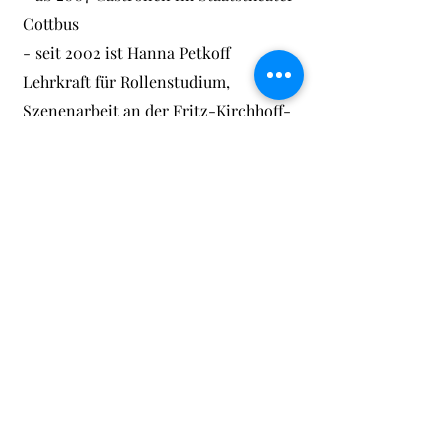
Cottbus
- seit 2002 ist Hanna Petkoff
Lehrkraft für Rollenstudium,
Szenenarbeit an der Fritz-Kirchhoff-
Schule Berlin
"Jede Annäherung an eine Rolle wird
für den Darsteller zu einem Dialog mit
sich selbst. Je stärker er das eigene
Denken und Fühlen zu entgrenzen
vermag, um so mehr wächst in ihm das
Leben seiner Rollenfigur. Er geht von
sich aus und darf nicht bei sich stehen
bleiben, bis aus dem ICH SELBST der
gespielte ANDERE hervortritt."